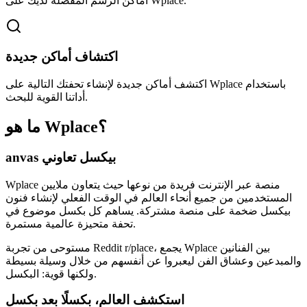
أماكن الرسم المفضلة لديك على Wplace.
اكتشاف أماكن جديدة
اكتشف أماكن جديدة لإنشاء تحفتك التالية على Wplace باستخدام
أداتنا القوية للبحث.
ما هو Wplace؟
anvas بيكسل تعاوني
Wplace منصة عبر الإنترنت فريدة من نوعها حيث يتعاون ملايين
المستخدمين من جميع أنحاء العالم في الوقت الفعلي لإنشاء فنون
بيكسل ضخمة على منصة مشتركة. يساهم كل بكسل موضوع في
تحفة متحيزة عالمية مستمرة.
مستوحى من تجربة Reddit r/place، يجمع Wplace بين الفنانين
والمبدعين وعشاق الفن ليعبروا عن أنفسهم من خلال وسيلة بسيطة
ولكنها قوية: البكسل.
استكشف العالم، بكسلًا بعد بكسل