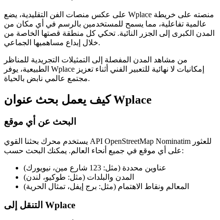
على عكس منصات الفن التقليدية، يضع Wplace منصته على خريطة
عالمية تفاعلية، مما يسمح للمستخدمين بالرسم في أي مكان من
المدن الكبرى إلى الجزر النائية. تحكي كل منطقة قصتها الخاصة من
خلال إبداع مساهميها الجماعي.
من مشاهد المدن المفصلة إلى التمثيلات التجريدية للمناظر
الطبيعية، يوفر Wplace إمكانيات لا نهائية للتعبير الفني أثناء تعزيز
مجتمع عالمي نابض بالحياة.
كيف يعمل بحث عنوان Wplace
البحث عن أي موقع
يستخدم محرك بحثنا القوي API OpenStreetMap Nominatim للعثور
على أي موقع في جميع أنحاء العالم. يمكنك البحث حسب:
عناوين محددة (مثل: 123 شارع مين، نيويورك)
المدن والبلدات (مثل: طوكيو، لندن)
المعالم ونقاط الاهتمام (مثل: برج إيفل، تمثال الحرية)
التنقل إلى Wplace