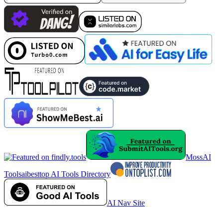
MossAI
Tools
aibesttop AI Tools Directory
AI Nav Site