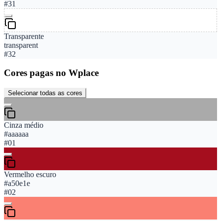
#
31
Transparente
transparent
#
32
Cores pagas no Wplace
Selecionar todas as cores
Cinza médio
#aaaaaa
#
01
Vermelho escuro
#a50e1e
#
02