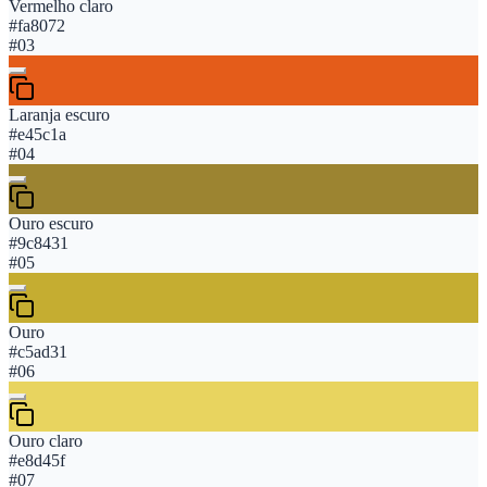
Vermelho claro
#fa8072
#
03
Laranja escuro
#e45c1a
#
04
Ouro escuro
#9c8431
#
05
Ouro
#c5ad31
#
06
Ouro claro
#e8d45f
#
07