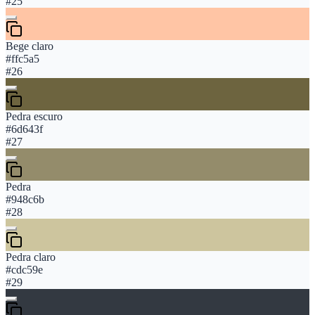
#
25
Bege claro
#ffc5a5
#
26
Pedra escuro
#6d643f
#
27
Pedra
#948c6b
#
28
Pedra claro
#cdc59e
#
29