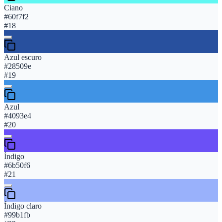
Ciano
#60f7f2
#
18
Azul escuro
#28509e
#
19
Azul
#4093e4
#
20
Índigo
#6b50f6
#
21
Índigo claro
#99b1fb