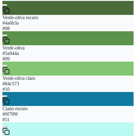
Verde-oliva escuro
#4a6b3a
#
08
Verde-oliva
#5a944a
#
09
Verde-oliva claro
#84c573
#
10
Ciano escuro
#0f799f
#
11