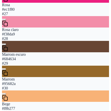
Rosa
#ec1f80
#
27
Rosa claro
#f38da9
#
28
Marrom escuro
#684634
#
29
Marrom
#95682a
#
30
Bege
#f8b277