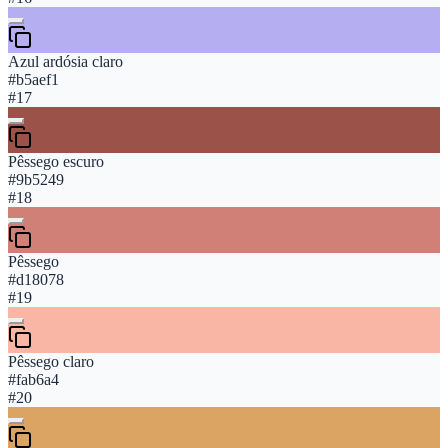
Azul ardósia claro
#b5aef1
#
17
Pêssego escuro
#9b5249
#
18
Pêssego
#d18078
#
19
Pêssego claro
#fab6a4
#
20