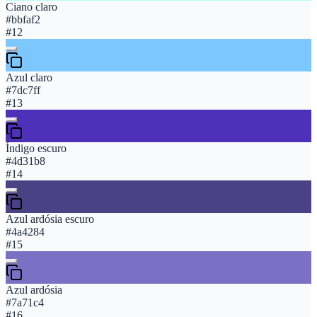
Ciano claro
#bbfaf2
#
12
Azul claro
#7dc7ff
#
13
Índigo escuro
#4d31b8
#
14
Azul ardósia escuro
#4a4284
#
15
Azul ardósia
#7a71c4
#
16