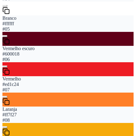
Branco
#ffffff
#
05
Vermelho escuro
#600018
#
06
Vermelho
#ed1c24
#
07
Laranja
#ff7f27
#
08