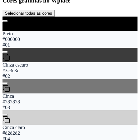
Cores gratuitas no Wplace
Selecionar todas as cores
Preto
#000000
#
01
Cinza escuro
#3c3c3c
#
02
Cinza
#787878
#
03
Cinza claro
#d2d2d2
#
04