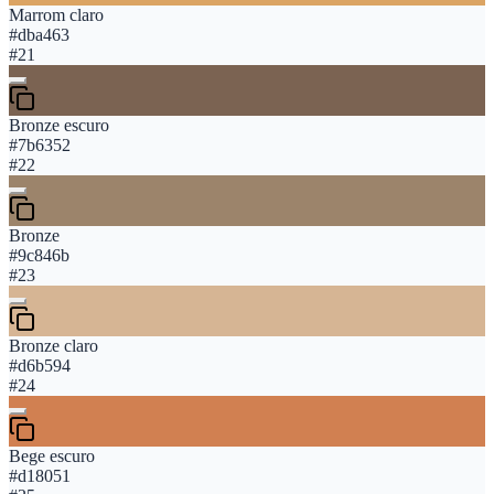
Marrom claro
#dba463
#
21
Bronze escuro
#7b6352
#
22
Bronze
#9c846b
#
23
Bronze claro
#d6b594
#
24
Bege escuro
#d18051