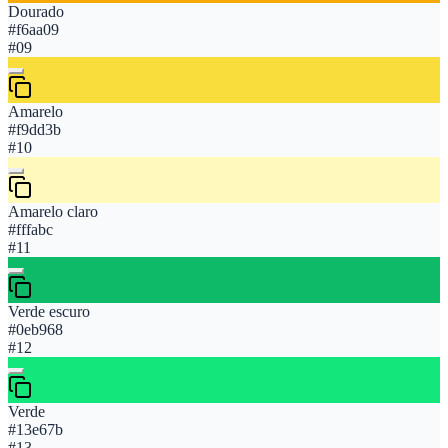
Dourado
#f6aa09
#
09
Amarelo
#f9dd3b
#
10
Amarelo claro
#fffabc
#
11
Verde escuro
#0eb968
#
12
Verde
#13e67b
#
13