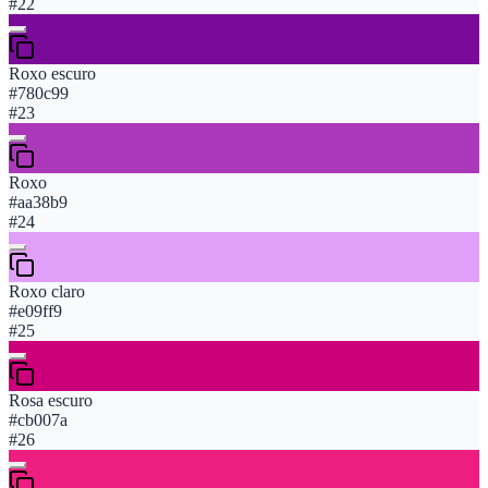
#
22
Roxo escuro
#780c99
#
23
Roxo
#aa38b9
#
24
Roxo claro
#e09ff9
#
25
Rosa escuro
#cb007a
#
26