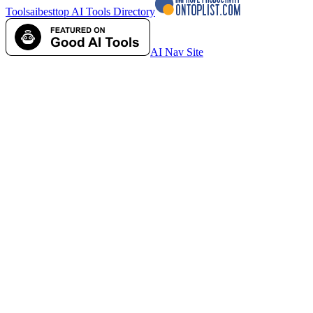
Tools
aibesttop AI Tools Directory
AI Nav Site