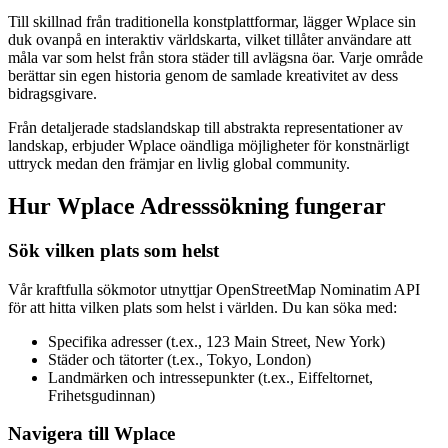
Till skillnad från traditionella konstplattformar, lägger Wplace sin
duk ovanpå en interaktiv världskarta, vilket tillåter användare att
måla var som helst från stora städer till avlägsna öar. Varje område
berättar sin egen historia genom de samlade kreativitet av dess
bidragsgivare.
Från detaljerade stadslandskap till abstrakta representationer av
landskap, erbjuder Wplace oändliga möjligheter för konstnärligt
uttryck medan den främjar en livlig global community.
Hur Wplace Adresssökning fungerar
Sök vilken plats som helst
Vår kraftfulla sökmotor utnyttjar OpenStreetMap Nominatim API
för att hitta vilken plats som helst i världen. Du kan söka med:
Specifika adresser (t.ex., 123 Main Street, New York)
Städer och tätorter (t.ex., Tokyo, London)
Landmärken och intressepunkter (t.ex., Eiffeltornet,
Frihetsgudinnan)
Navigera till Wplace