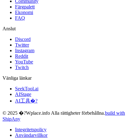
Community
Färgpalett
Ekonomi
FAQ
Anslut
Discord
Twitter
Instagram
Reddit
YouTube
Twitch
Vänliga länkar
SeekTool.ai
AIStage
AI工具�?
© 2025 �?Wplace.info Alla rättigheter förbehållna.
build with
ShipAny
Integritetspolicy
Användarvillkor