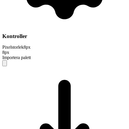
Kontroller
Pixelstorlek
8
px
8px
Importera palett