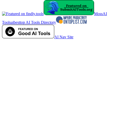
MossAI
Tools
aibesttop AI Tools Directory
AI Nav Site