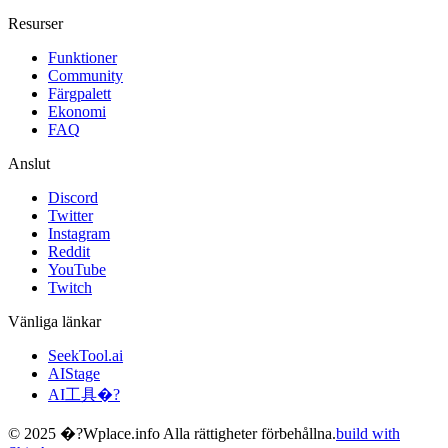
Resurser
Funktioner
Community
Färgpalett
Ekonomi
FAQ
Anslut
Discord
Twitter
Instagram
Reddit
YouTube
Twitch
Vänliga länkar
SeekTool.ai
AIStage
AI工具�?
© 2025 �?Wplace.info Alla rättigheter förbehållna.
build with