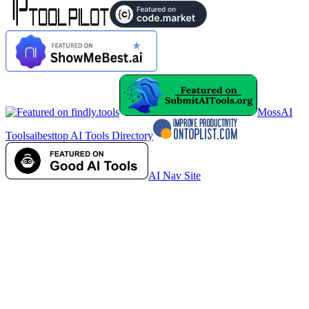
MossAI
Tools
aibesttop AI Tools Directory
AI Nav Site