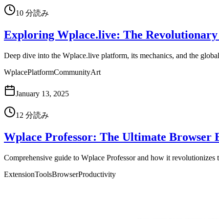
10
分読み
Exploring Wplace.live: The Revolutionary
Deep dive into the Wplace.live platform, its mechanics, and the globa
Wplace
Platform
Community
Art
January 13, 2025
12
分読み
Wplace Professor: The Ultimate Browser E
Comprehensive guide to Wplace Professor and how it revolutionizes 
Extension
Tools
Browser
Productivity