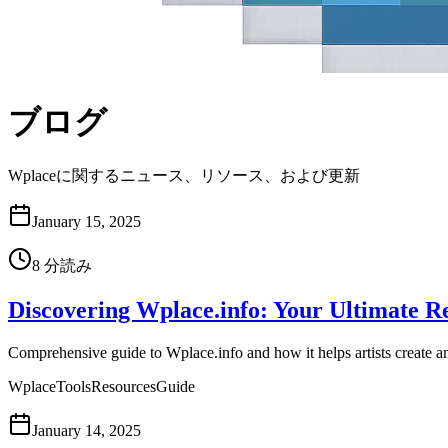
ブログ
Wplaceに関するニュース、リソース、および更新
January 15, 2025
8
分読み
Discovering Wplace.info: Your Ultimate 
Comprehensive guide to Wplace.info and how it helps artists create 
Wplace
Tools
Resources
Guide
January 14, 2025