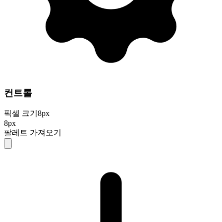
컨트롤
픽셀 크기
8
px
8px
팔레트 가져오기