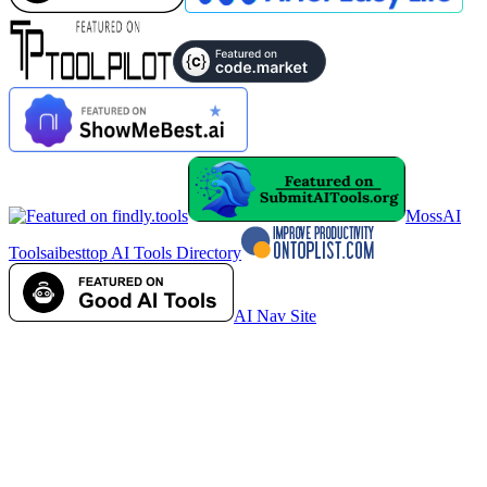
MossAI
Tools
aibesttop AI Tools Directory
AI Nav Site