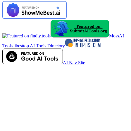
MossAI
Tools
aibesttop AI Tools Directory
AI Nav Site