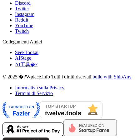
Discord
Twitter
Instagram
Reddit
YouTube
Twitch
Collegamenti Amici
SeekTool.ai
AIStage
AI工具�?
© 2025 �?Wplace.info Tutti i diritti riservati.
build with ShipAny
Informativa sulla Privacy
Termini di Servizio